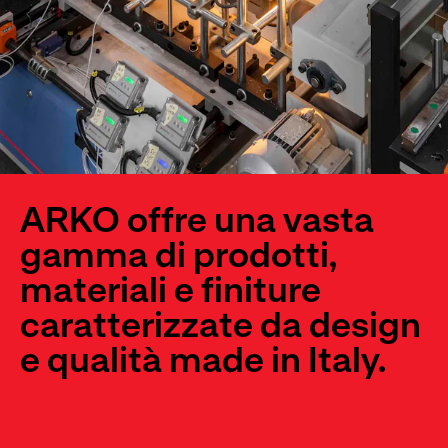
ARKO offre una vasta
gamma di prodotti,
materiali e finiture
caratterizzate da design
e qualità made in Italy.